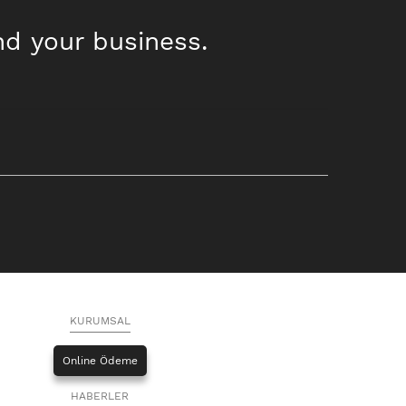
nd your business.
KURUMSAL
Online Ödeme
HABERLER