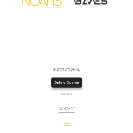
İNSTİTUTİONAL
Online Ödeme
NEWS
CONTACT
H.R