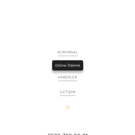
KURUMSAL
Online Ödeme
HABERLER
İLETİŞİM
I.K