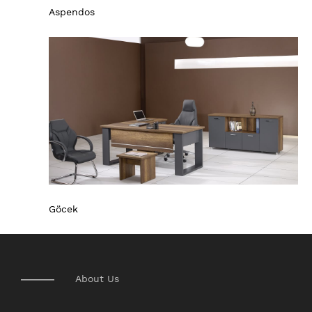
Aspendos
Göcek
About Us